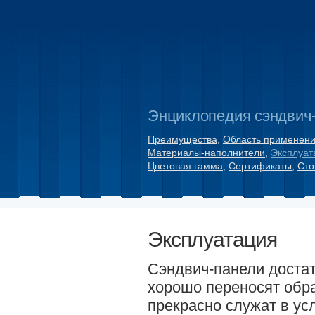
Энциклопедия сэндвич
Преимущества
,
Область применен
Материалы-наполнители
,
Эксплуат
Цветовая гамма
,
Сертификаты
,
Сто
Эксплуатация
Сэндвич-панели достат
хорошо переносят обр
прекрасно служат в у