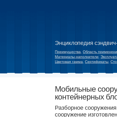
Энциклопедия сэндвич
Преимущества
,
Область применен
Материалы-наполнители
,
Эксплуат
Цветовая гамма
,
Сертификаты
,
Сто
Мобильные соору
контейнерных бл
Разборное сооружения 
сооружение изготовле