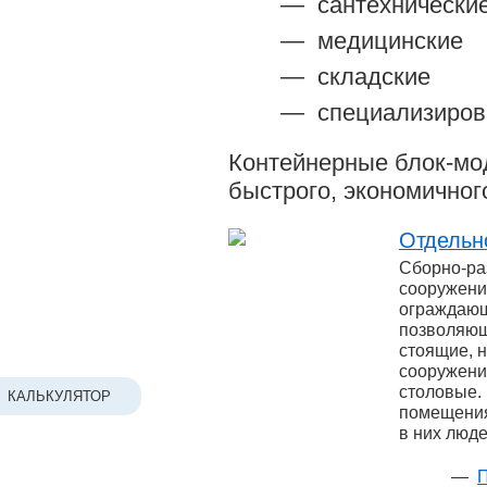
сантехнически
медицинские
складские
специализиров
Контейнерные
блок-мо
быстрого, экономичного
Отдельн
Сборно-ра
сооружени
ограждающ
позволяюще
стоящие, 
сооружени
столовые. 
КАЛЬКУЛЯТОР
помещения
в них люде
П