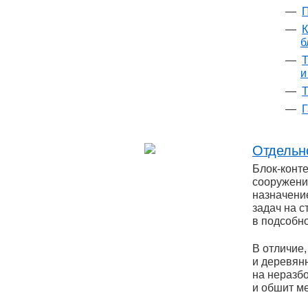
П
К
б
Т
и
Т
Г
Отдельн
Блок-конт
сооружение
назначени
задач на 
в подсобно
В отличие
и деревян
на неразб
и обшит ме