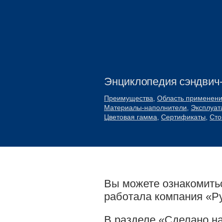
Энциклопедия сэндвич
Преимущества
,
Область применен
Материалы-наполнители
,
Эксплуат
Цветовая гамма
,
Сертификаты
,
Сто
Вы можете ознакомитьс
работала компания «Р
В разделе «Сделано н