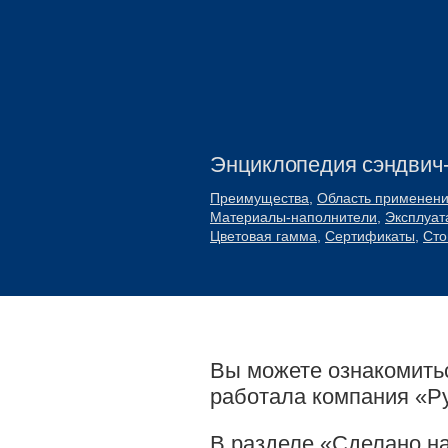
Энциклопедия сэндвич
Преимущества
,
Область применен
Материалы-наполнители
,
Эксплуат
Цветовая гамма
,
Сертификаты
,
Сто
Вы можете ознакомитьс
работала компания «Р
В разделе «Сделано н